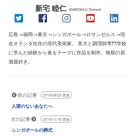
新宅 睦仁
SHINTAKU Tomoni
広島→福岡→東京→シンガポール→ロサンゼルス→現
在オランダ在住の現代美術家。 美大と調理師専門学校
に学んだ経験から食をテーマに作品を制作。無類の居
酒屋好き。
前の記事
2018/08/23 更新
人望のないあなたへ
次の記事
2019/11/16 更新
シンガポールの葬式