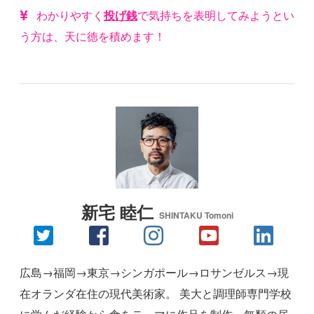
わかりやすく
投げ銭
で気持ちを表明してみようとい
う方は、天に徳を積めます！
新宅 睦仁
SHINTAKU Tomoni
広島→福岡→東京→シンガポール→ロサンゼルス→現
在オランダ在住の現代美術家。 美大と調理師専門学校