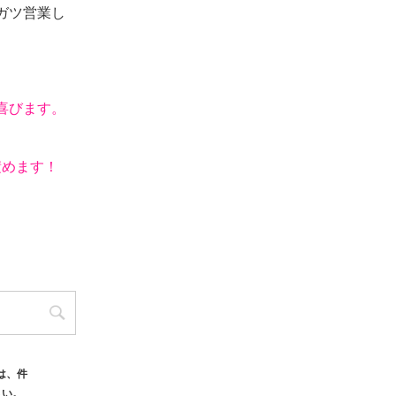
ガツ営業し
喜びます。
積めます！
は、件
さい。