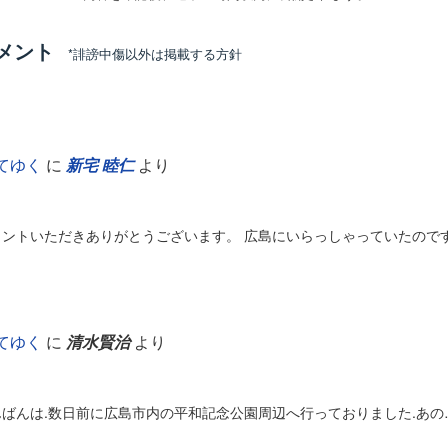
メント
*誹謗中傷以外は掲載する方針
てゆく
に
新宅 睦仁
より
メントいただきありがとうございます。 広島にいらっしゃっていたので
てゆく
に
清水賢治
より
んばんは.数日前に広島市内の平和記念公園周辺へ行っておりました.あの