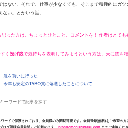
ではない。それで、仕事が少なくても、そこまで積極的にガツ
えない。とかいう話。
ら思った方は、ちょっとひとこと、
コメント
を！ 作者はとても
やすく
投げ銭
で気持ちを表明してみようという方は、天に徳を
事
服を買いに行った
今年も安定のTARO賞に落選したことについて
スワードで保護されており、会員様のみ閲覧可能です。会員登録(無料)をご希望の方
ブログ視聴会員希望」と記載のうえ、
info@tomonishintaku.com
までご連絡くだ