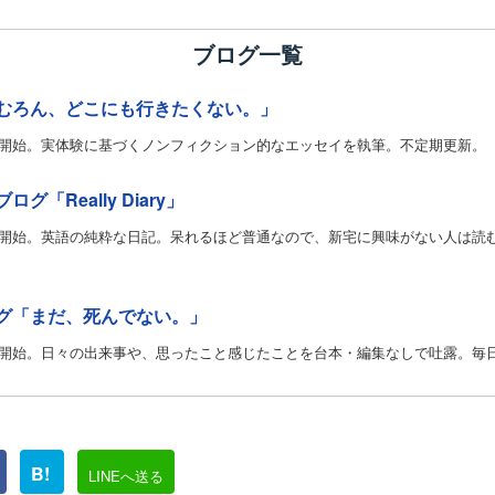
ブログ一覧
むろん、どこにも行きたくない。」
より開始。実体験に基づくノンフィクション的なエッセイを執筆。不定期更新。
グ「Really Diary」
より開始。英語の純粋な日記。呆れるほど普通なので、新宅に興味がない人は読
グ「まだ、死んでない。」
より開始。日々の出来事や、思ったこと感じたことを台本・編集なしで吐露。毎
B!
LINEへ送る