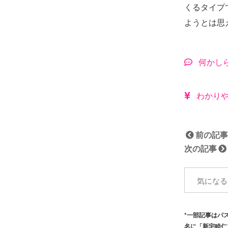
くるタイプ
ようとは思
何かし
わかり
前の記
次の記事
*一部記事はパ
名に「新宅睦仁