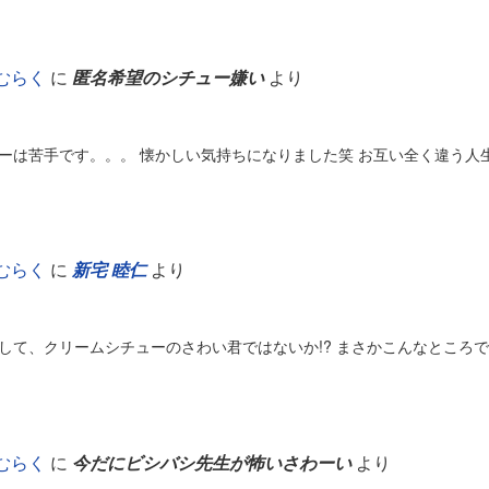
むらく
に
匿名希望のシチュー嫌い
より
ーは苦手です。。。 懐かしい気持ちになりました笑 お互い全く違う人
むらく
に
新宅 睦仁
より
して、クリームシチューのさわい君ではないか!? まさかこんなところ
むらく
に
今だにビシバシ先生が怖いさわーい
より