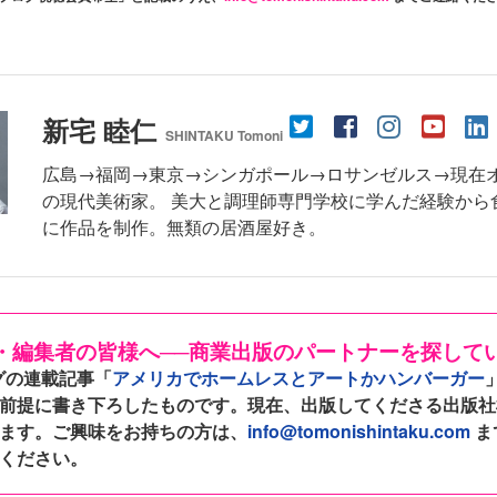
新宅 睦仁
SHINTAKU Tomoni
広島→福岡→東京→シンガポール→ロサンゼルス→現在
の現代美術家。 美大と調理師専門学校に学んだ経験から
に作品を制作。無類の居酒屋好き。
・編集者の皆様へ──商業出版のパートナーを探して
グの連載記事「
アメリカでホームレスとアートかハンバーガー
前提に書き下ろしたものです。現在、出版してくださる出版社
ます。ご興味をお持ちの方は、
info@tomonishintaku.com
ま
ください。