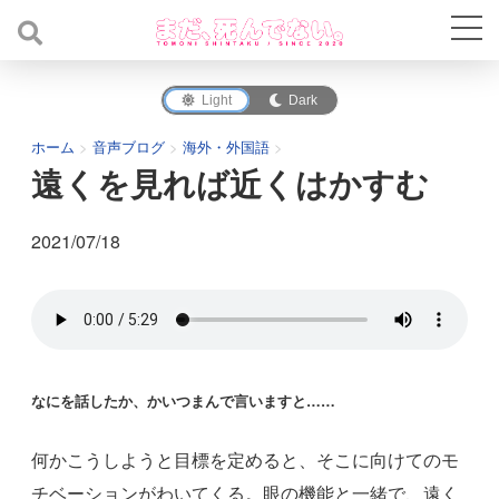
Light
Dark
ホーム
>
音声ブログ
>
海外・外国語
>
遠くを見れば近くはかすむ
2021/07/18
なにを話したか、かいつまんで言いますと……
何かこうしようと目標を定めると、そこに向けてのモ
チベーションがわいてくる。眼の機能と一緒で、遠く